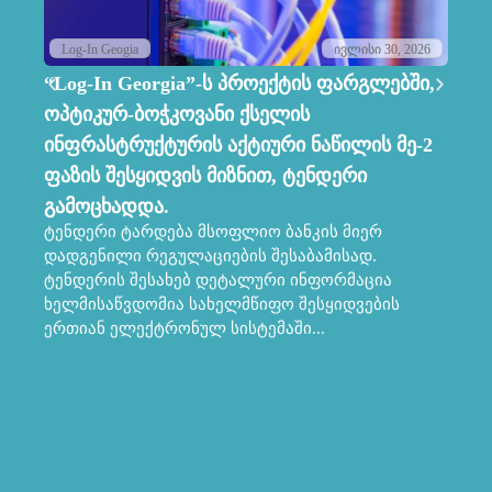
Log-In Geogia
ივლისი 30, 2026
“Log-In Georgia”-ს პროექტის ფარგლებში,
Lo
ოპტიკურ-ბოჭკოვანი ქსელის
ს
ინფრასტრუქტურის აქტიური ნაწილის მე-2
კო
ფაზის შესყიდვის მიზნით, ტენდერი
მ
პრ
გამოცხადდა.
სა
ტენდერი ტარდება მსოფლიო ბანკის მიერ
კო
დადგენილი რეგულაციების შესაბამისად.
პრ
ტენდერის შესახებ დეტალური ინფორმაცია
მა
ხელმისაწვდომია სახელმწიფო შესყიდვების
ერთიან ელექტრონულ სისტემაში...