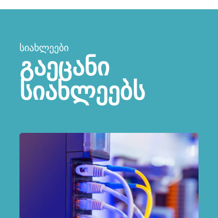
ᲡᲘᲐᲮᲚᲔᲔᲑᲘ
გაეცანი
სიახლეებს