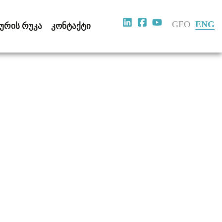
GEO
ENG
ᲣᲠᲘᲡ ᲠᲣᲙᲐ
ᲙᲝᲜᲢᲐᲥᲢᲘ
ჩარჩო