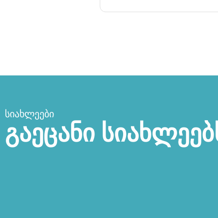
ᲡᲘᲐᲮᲚᲔᲔᲑᲘ
გაეცანი სიახლეებ