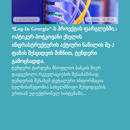
Log-In Geogia
ივლისი 30, 2026
“Log-In Georgia”-ს პროექტის ფარგლებში,
Lo
ოპტიკურ-ბოჭკოვანი ქსელის
ს
ინფრასტრუქტურის აქტიური ნაწილის მე-2
კო
ფაზის შესყიდვის მიზნით, ტენდერი
მ
პრ
გამოცხადდა.
სა
ტენდერი ტარდება მსოფლიო ბანკის მიერ
კო
დადგენილი რეგულაციების შესაბამისად.
პრ
ტენდერის შესახებ დეტალური ინფორმაცია
მა
ხელმისაწვდომია სახელმწიფო შესყიდვების
ერთიან ელექტრონულ სისტემაში...