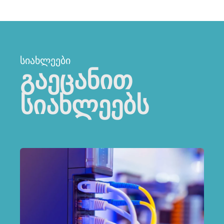
ᲡᲘᲐᲮᲚᲔᲔᲑᲘ
გაეცანით
სიახლეებს