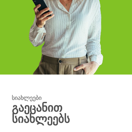
ᲡᲘᲐᲮᲚᲔᲔᲑᲘ
გაეცანით
სიახლეებს