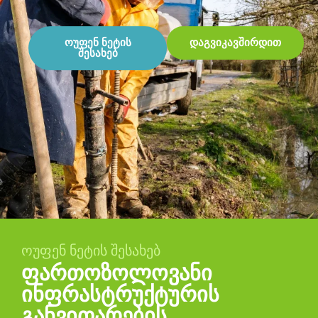
ოუფენ ნეტის
დაგვიკავშირდით
შესახებ
ᲝᲣᲤᲔᲜ ᲜᲔᲢᲘᲡ ᲨᲔᲡᲐᲮᲔᲑ
ფართოზოლოვანი
ინფრასტრუქტურის
განვითარების