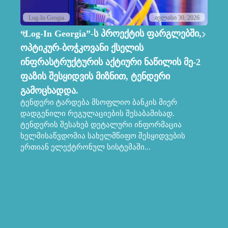
Log-In Geogia
ივლისი 30, 2026
“Log-In Georgia”-ს პროექტის ფარგლებში,
Lo
ოპტიკურ-ბოჭკოვანი ქსელის
ს
ინფრასტრუქტურის აქტიური ნაწილის მე-2
კო
ფაზის შესყიდვის მიზნით, ტენდერი
მ
პრ
გამოცხადდა.
სა
ტენდერი ტარდება მსოფლიო ბანკის მიერ
კო
დადგენილი რეგულაციების შესაბამისად.
პრ
ტენდერის შესახებ დეტალური ინფორმაცია
მა
ხელმისაწვდომია სახელმწიფო შესყიდვების
ერთიან ელექტრონულ სისტემაში...