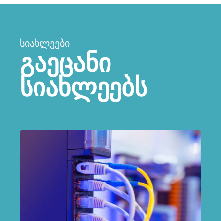
ᲡᲘᲐᲮᲚᲔᲔᲑᲘ
გაეცანი
სიახლეებს