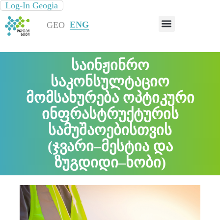
Log-In Geogia
Log-In Geogia
ᲘᲜᲤᲠᲐᲡᲢᲠᲣᲥᲢᲣᲠᲘᲡ ᲠᲣᲙᲐ
GEO
ENG
საინჟინრო
საკონსულტაციო
მომსახურება ოპტიკური
ინფრასტრუქტურის
სამუშაოებისთვის
(ჯვარი–მესტია და
ზუგდიდი–ხობი)