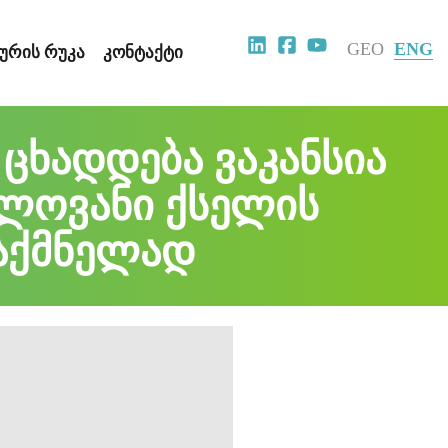
GEO
ENG
ᲣᲠᲘᲡ ᲠᲣᲙᲐ
ᲙᲝᲜᲢᲐᲥᲢᲘ
 ცხადდება ვაკანსია
ლოვანი ქსელის
საქმნელად