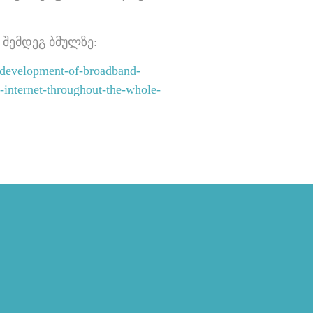
შემდეგ ბმულზე:
-development-of-broadband-
d-internet-throughout-the-whole-