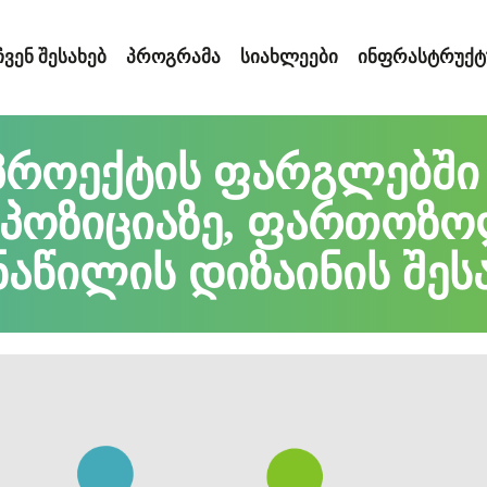
ᲩᲕᲔᲜ ᲨᲔᲡᲐᲮᲔᲑ
ᲞᲠᲝᲒᲠᲐᲛᲐ
ᲡᲘᲐᲮᲚᲔᲔᲑᲘ
ᲘᲜᲤᲠᲐᲡᲢᲠᲣᲥᲢ
ს პროექტის ფარგლებში
 პოზიციაზე, ფართოზო
ნაწილის დიზაინის შე