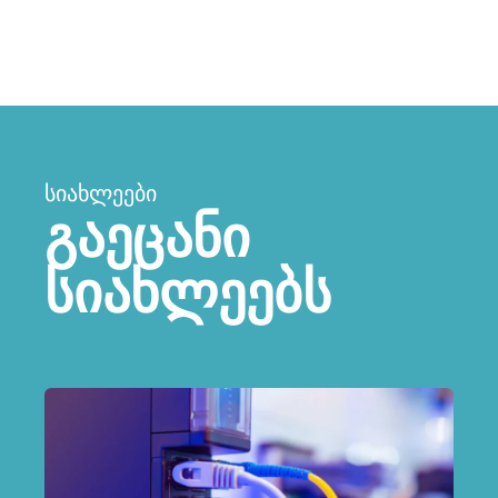
ᲡᲘᲐᲮᲚᲔᲔᲑᲘ
გაეცანი
სიახლეებს