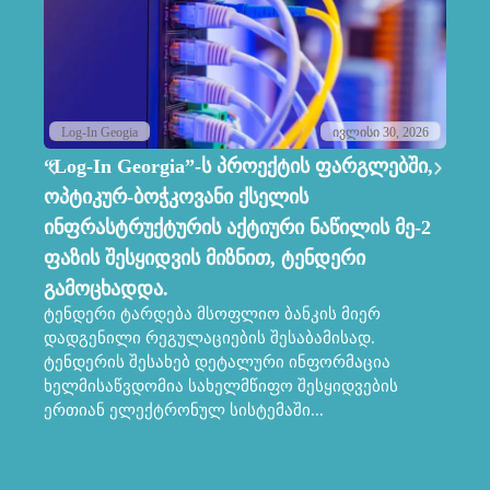
Log-In Geogia
ივლისი 30, 2026
“Log-In Georgia”-ს პროექტის ფარგლებში,
Lo
ოპტიკურ-ბოჭკოვანი ქსელის
ს
ინფრასტრუქტურის აქტიური ნაწილის მე-2
კო
ფაზის შესყიდვის მიზნით, ტენდერი
მ
პრ
გამოცხადდა.
სა
ტენდერი ტარდება მსოფლიო ბანკის მიერ
კო
დადგენილი რეგულაციების შესაბამისად.
პრ
ტენდერის შესახებ დეტალური ინფორმაცია
მა
ხელმისაწვდომია სახელმწიფო შესყიდვების
ერთიან ელექტრონულ სისტემაში...