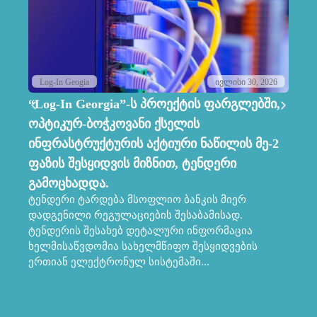
Log-In Geogia
ივლისი 30, 2026
“Log-In Georgia”-ს პროექტის ფარგლებში,
Lo
ოპტიკურ-ბოჭკოვანი ქსელის
ს
ინფრასტრუქტურის აქტიური ნაწილის მე-2
კო
ფაზის შესყიდვის მიზნით, ტენდერი
მ
პრ
გამოცხადდა.
სა
ტენდერი ტარდება მსოფლიო ბანკის მიერ
კო
დადგენილი რეგულაციების შესაბამისად.
პრ
ტენდერის შესახებ დეტალური ინფორმაცია
მა
ხელმისაწვდომია სახელმწიფო შესყიდვების
ერთიან ელექტრონულ სისტემაში...