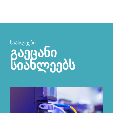
ᲡᲘᲐᲮᲚᲔᲔᲑᲘ
გაეცანი
სიახლეებს